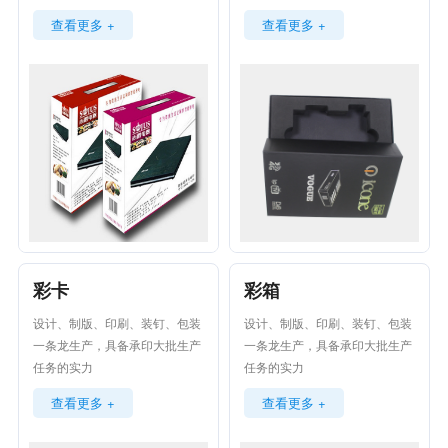
查看更多 +
查看更多 +
彩卡
彩箱
设计、制版、印刷、装钉、包装
设计、制版、印刷、装钉、包装
一条龙生产，具备承印大批生产
一条龙生产，具备承印大批生产
任务的实力
任务的实力
查看更多 +
查看更多 +