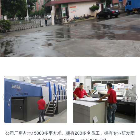
公司厂房占地15000多平方米、拥有200多名员工，拥有专业研发团