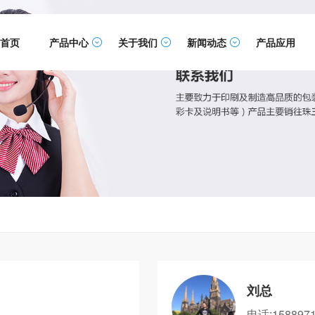
首页
产品中心
关于我们
新闻动态
产品应用
刘总
电话:1588971