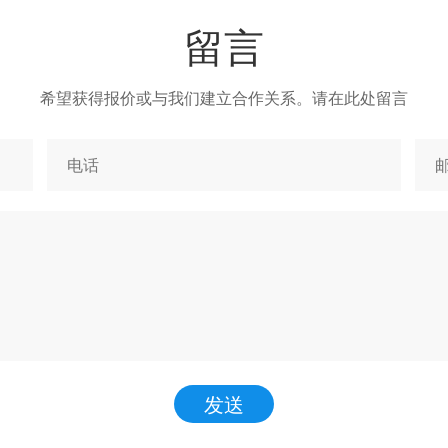
留言
希望获得报价或与我们建立合作关系。请在此处留言