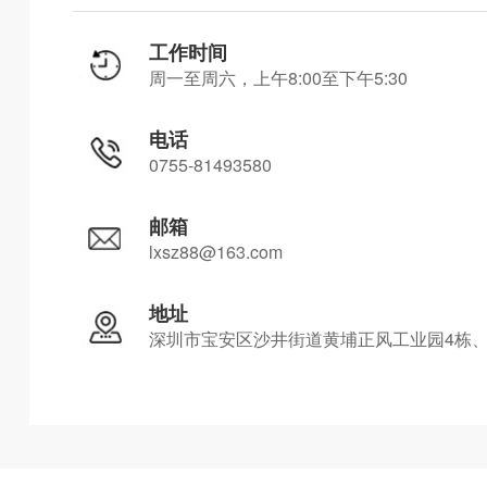
工作时间
周一至周六，上午8:00至下午5:30
电话
0755-81493580
邮箱
lxsz88@163.com
地址
深圳市宝安区沙井街道黄埔正风工业园4栋、