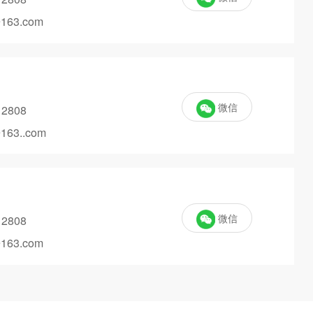
163.com
微信
2808
163..com
微信
2808
163.com