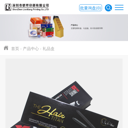
批量询盘
(0)
首页
-
产品中心
-
礼品盒