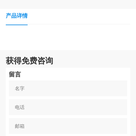
产品详情
获得免费咨询
留言