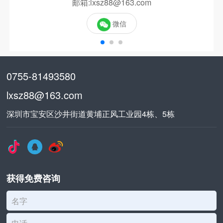
邮箱:lxsz88@163.com
微信
0755-81493580
lxsz88@163.com
深圳市宝安区沙井街道黄埔正风工业园4栋、5栋
获得免费咨询