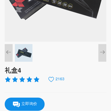
礼盒4
2163
立即询价