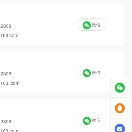
微信
2808
163.com
微信
2808
163..com
微信
2808
163.com