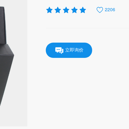
2206
立即询价