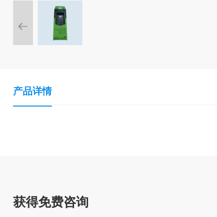
产品详情
获得免费咨询