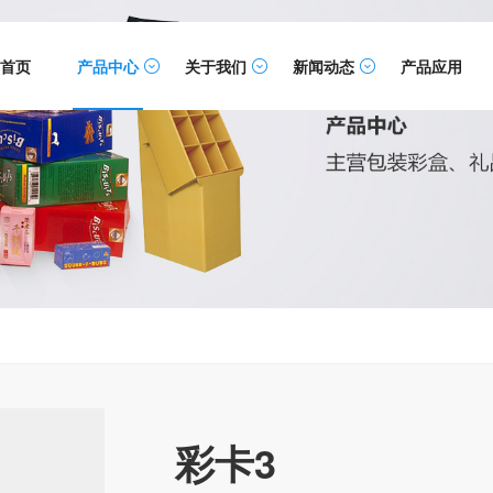
首页
产品中心
关于我们
新闻动态
产品应用
彩卡3