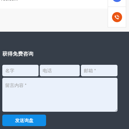
获得免费咨询