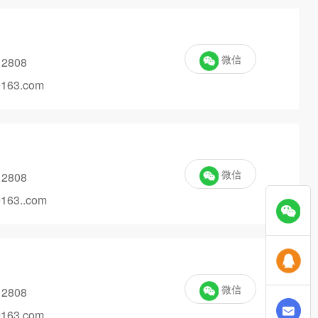
微信
2808
163.com
微信
2808
163..com
微信
2808
163.com