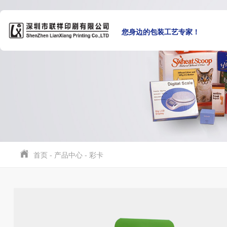
您身边的包装工艺专家！
首页
-
产品中心
-
彩卡