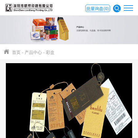
批量询盘
(0)
首页
-
产品中心
-
彩盒