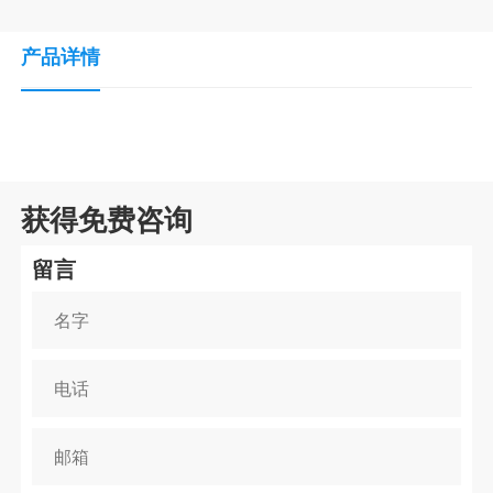
产品详情
获得免费咨询
留言