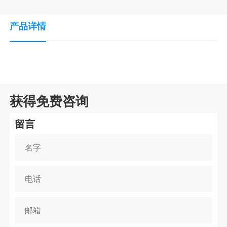
产品详情
获得免费咨询
留言