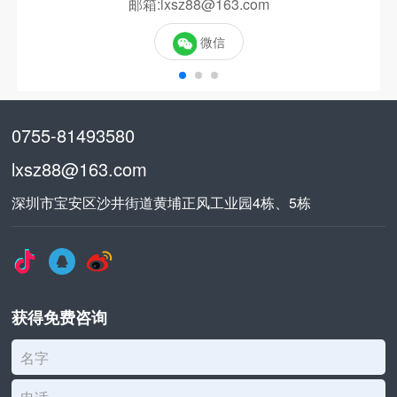
邮箱:lxsz88@163.com
微信
0755-81493580
lxsz88@163.com
深圳市宝安区沙井街道黄埔正风工业园4栋、5栋
获得免费咨询